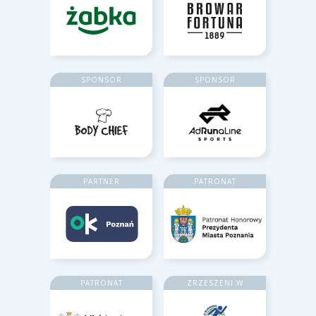
SPONSOR
SPONSOR
PARTNER
PATRONAT
PATRONAT
ZRZESZENI W